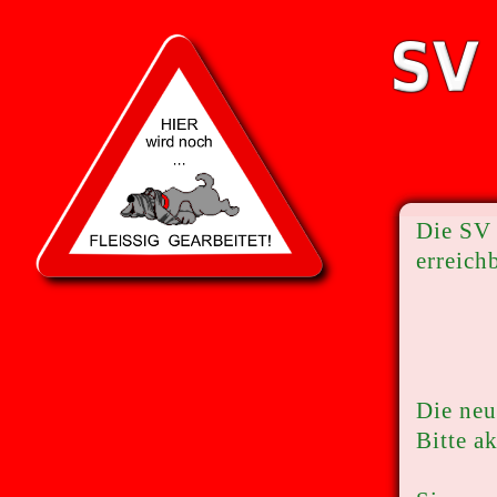
Die SV 
erreich
Die neu
Bitte a